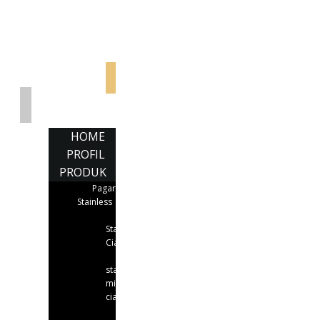
Jasa Pembuatan Pagar & Railing
Stainless | Laju Karya Stainless
HOME
PROFIL
PRODUK
Pagar
Stainless
Pagar
Stainless
Cianjur
pagar
stainless
minimalis
cianjur
pagar