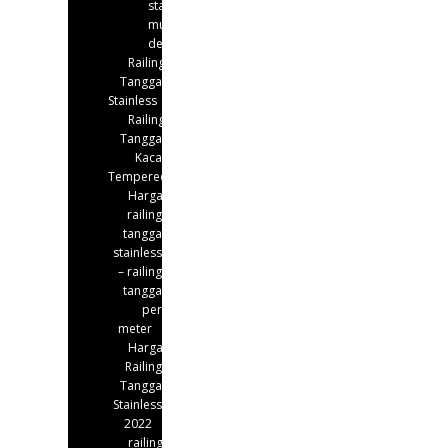
stainless
murah
depok
Railing
Tangga
Stainless
Railing
Tangga
Kaca
Tempered
Harga
railing
tangga
stainless
– railing
tangga
per
meter
Harga
Railing
Tangga
Stainless
2022
railing