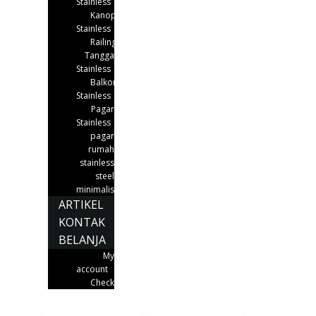
Stainless
Kanopi
Stainless
Railing
Tangga
Stainless
Balkon
Stainless
Pagar
Stainless
pagar
rumah
stainless
steel
minimalis
ARTIKEL
KONTAK
BELANJA
My
account
Checkout
Home
»
pagar stainless bogor
»
Bengkel Las Stainless
»