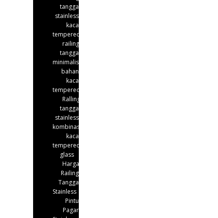
tangga
stainless
kaca
tempered
railing
tangga
minimalis
bahan
kaca
tempered
Ralling
tangga
stainless
kombinasi
kaca
tempered
glass
Harga
Railing
Tangga
Stainless
Pintu
Pagar