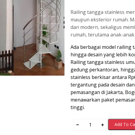
Railing tangga stainless me
maupun eksterior rumah. M
dan modern, sekaligus memb
rumah, terutama anak-anak 
Ada berbagai model railing 
hingga desain yang lebih k
Railing tangga stainless u
gedung perkantoran, hingga 
stainless berkisar antara R
tergantung pada desain dan
pemasangan di Jakarta, Bog
menawarkan paket pemasang
tinggi.
Railing
Add To Ca
Tangga