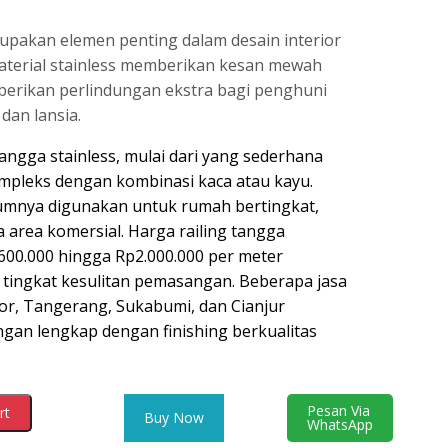
rupakan elemen penting dalam desain interior
aterial stainless memberikan kesan mewah
erikan perlindungan ekstra bagi penghuni
dan lansia.
tangga stainless, mulai dari yang sederhana
ompleks dengan kombinasi kaca atau kayu.
mumnya digunakan untuk rumah bertingkat,
area komersial. Harga railing tangga
p600.000 hingga Rp2.000.000 per meter
 tingkat kesulitan pemasangan. Beberapa jasa
or, Tangerang, Sukabumi, dan Cianjur
an lengkap dengan finishing berkualitas
Pesan Via
rt
Buy Now
WhatsApp