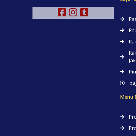
Pag
Rai
Rai
Rai
Jak
Pin
pag
Menu N
Pro
Pr