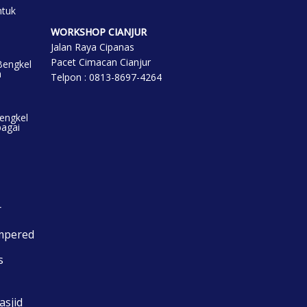
ntuk
WORKSHOP CIANJUR
Jalan Raya Cipanas
Pacet Cimacan Cianjur
Bengkel
a
Telpon : 0813-8697-4264
engkel
bagai
r
mpered
s
asjid