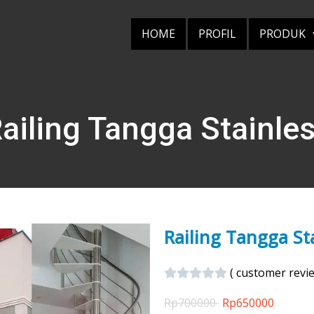
HOME
PROFIL
PRODUK
ailing Tangga Stainle
Railing Tangga St
(
customer revi
Rp
700000
Rp
650000