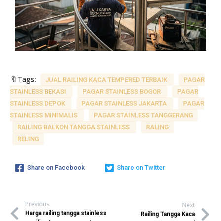
🔖Tags:
JUAL RAILING KACA TEMPERED TERBAIK
PAGAR
STAINLESS BEKASI
PAGAR STAINLESS BOGOR
PAGAR
STAINLESS DEPOK
PAGAR STAINLESS JAKARTA
PAGAR
STAINLESS MINIMALIS
PAGAR STAINLESS TANGGERANG
RAILING BALKON TANGGA STAINLESS
RALING
RELING
Share on Facebook
Share on Twitter
Previous
Next
Harga railing tangga stainless
Railing Tangga Kaca